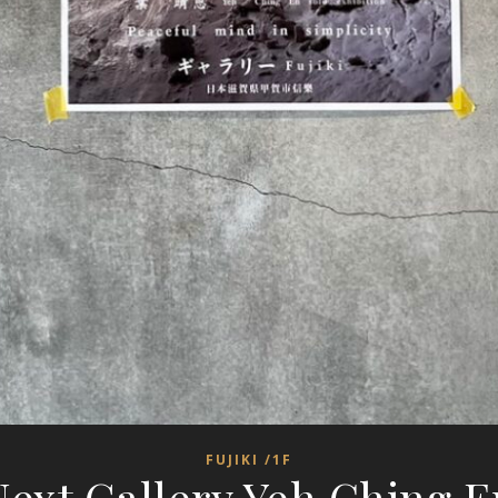
FUJIKI /1F
Next Gallery Yeh Ching E