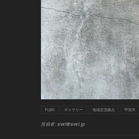
FUJIKI
ギャラリー
地域交流拠点
甲賀市
投稿者:
sivel@sivel.jp